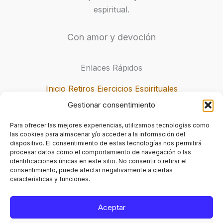
espiritual.
Con amor y devoción
Enlaces Rápidos
Inicio
Retiros
Ejercicios Espirituales
Inscripción
Gestionar consentimiento
Para ofrecer las mejores experiencias, utilizamos tecnologías como
Contacto
las cookies para almacenar y/o acceder a la información del
dispositivo. El consentimiento de estas tecnologías nos permitirá
procesar datos como el comportamiento de navegación o las
Calle 60 # 50-16, Medellín, Colombia
identificaciones únicas en este sitio. No consentir o retirar el
consentimiento, puede afectar negativamente a ciertas
+(57) 322 730 70 52
características y funciones.
info@retirosespirituales.org
Aceptar