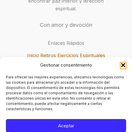
encontrar paz interior y dirección
espiritual.
Con amor y devoción
Enlaces Rápidos
Inicio
Retiros
Ejercicios Espirituales
Inscripción
Gestionar consentimiento
Para ofrecer las mejores experiencias, utilizamos tecnologías como
Contacto
las cookies para almacenar y/o acceder a la información del
dispositivo. El consentimiento de estas tecnologías nos permitirá
procesar datos como el comportamiento de navegación o las
Calle 60 # 50-16, Medellín, Colombia
identificaciones únicas en este sitio. No consentir o retirar el
consentimiento, puede afectar negativamente a ciertas
+(57) 322 730 70 52
características y funciones.
info@retirosespirituales.org
Aceptar